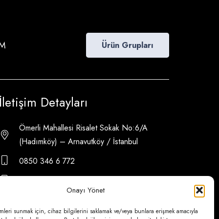
İM
Ürün Grupları
İletişim Detayları
Ömerli Mahallesi Risalet Sokak No:6/A
(Hadımköy) – Arnavutköy / İstanbul
0850 346 6 772
0535 500 08 14
Onayı Yönet
psa@psateknik.com
mleri sunmak için, cihaz bilgilerini saklamak ve/veya bunlara erişmek amacıyla