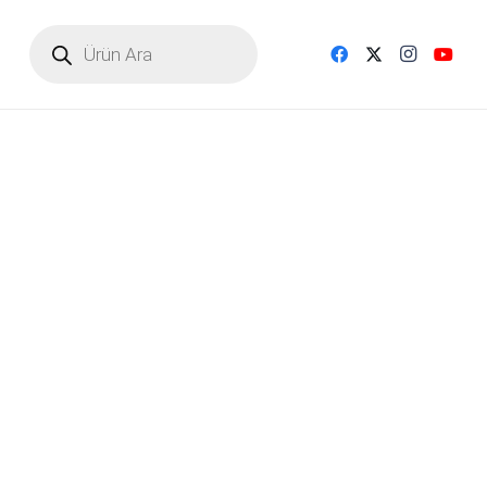
Products
search