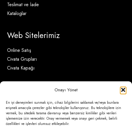
Teslimat ve İade
Kataloglar
Web Sitelerimiz
Online Satış
Civata Grupları
Civata Kapağı
İletişim Detayları
Onayı Yönet
En iyi deneyimleri sunmak için, cihaz bilgilerini saklamak ve/veya bunlara
Ömerli Mahallesi Risalet Sokak No:6/A (Hadımköy)
erişmek amacıyla çerezler gibi teknolojiler kullanıyoruz. Bu teknolojilere izin
– Arnavutköy / İstanbul
vermek, bu sitedeki tarama davranışı veya benzersiz kimlikler gibi verileri
işlememize izin verecektir. Onay vermemek veya onayı geri çekmek, belirli
özellikleri ve işlevleri olumsuz etkileyebilir.
0850 346 6 772