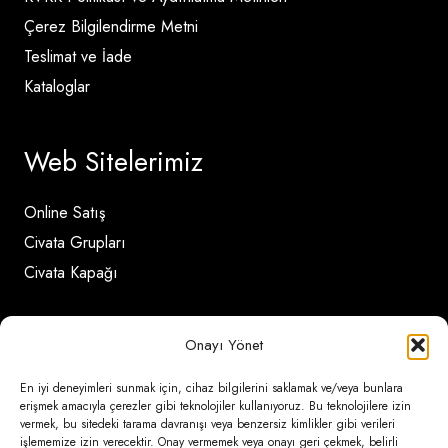
Çerez Bilgilendirme Metni
Teslimat ve İade
Kataloglar
Web Sitelerimiz
Online Satış
Civata Grupları
Civata Kapağı
İletişim Detayları
Onayı Yönet
En iyi deneyimleri sunmak için, cihaz bilgilerini saklamak ve/veya bunlara
Ömerli Mahallesi Risalet Sokak No:6/A (Hadımköy)
erişmek amacıyla çerezler gibi teknolojiler kullanıyoruz. Bu teknolojilere izin
vermek, bu sitedeki tarama davranışı veya benzersiz kimlikler gibi verileri
– Arnavutköy / İstanbul
işlememize izin verecektir. Onay vermemek veya onayı geri çekmek, belirli