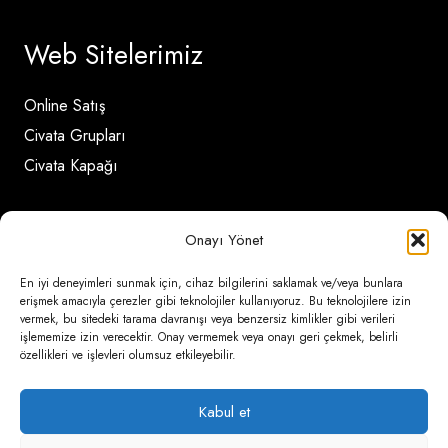
Web Sitelerimiz
Online Satış
Civata Grupları
Civata Kapağı
İletişim Detayları
Onayı Yönet
En iyi deneyimleri sunmak için, cihaz bilgilerini saklamak ve/veya bunlara
Ömerli Mahallesi Risalet Sokak No:6/A (Hadımköy)
erişmek amacıyla çerezler gibi teknolojiler kullanıyoruz. Bu teknolojilere izin
– Arnavutköy / İstanbul
vermek, bu sitedeki tarama davranışı veya benzersiz kimlikler gibi verileri
işlememize izin verecektir. Onay vermemek veya onayı geri çekmek, belirli
özellikleri ve işlevleri olumsuz etkileyebilir.
0850 346 6 772
0535 500 08 14
Kabul et
psa@psateknik.com