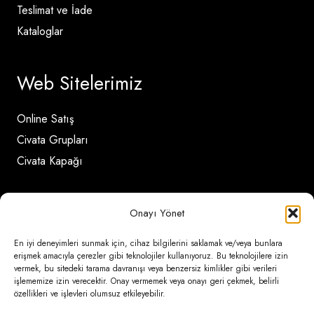
Teslimat ve İade
Kataloglar
Web Sitelerimiz
Online Satış
Civata Grupları
Civata Kapağı
İletişim Detayları
Onayı Yönet
En iyi deneyimleri sunmak için, cihaz bilgilerini saklamak ve/veya bunlara
Ömerli Mahallesi Risalet Sokak No:6/A (Hadımköy)
erişmek amacıyla çerezler gibi teknolojiler kullanıyoruz. Bu teknolojilere izin
vermek, bu sitedeki tarama davranışı veya benzersiz kimlikler gibi verileri
– Arnavutköy / İstanbul
işlememize izin verecektir. Onay vermemek veya onayı geri çekmek, belirli
özellikleri ve işlevleri olumsuz etkileyebilir.
0850 346 6 772