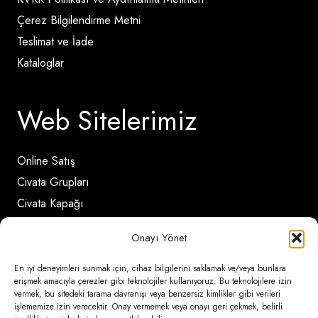
Çerez Bilgilendirme Metni
Teslimat ve İade
Kataloglar
Web Sitelerimiz
Online Satış
Civata Grupları
Civata Kapağı
Onayı Yönet
İletişim Detayları
En iyi deneyimleri sunmak için, cihaz bilgilerini saklamak ve/veya bunlara
erişmek amacıyla çerezler gibi teknolojiler kullanıyoruz. Bu teknolojilere izin
vermek, bu sitedeki tarama davranışı veya benzersiz kimlikler gibi verileri
Ömerli Mahallesi Risalet Sokak No:6/A (Hadımköy)
işlememize izin verecektir. Onay vermemek veya onayı geri çekmek, belirli