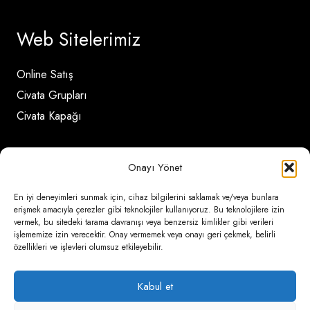
Web Sitelerimiz
Online Satış
Civata Grupları
Civata Kapağı
İletişim Detayları
Onayı Yönet
En iyi deneyimleri sunmak için, cihaz bilgilerini saklamak ve/veya bunlara
Ömerli Mahallesi Risalet Sokak No:6/A (Hadımköy)
erişmek amacıyla çerezler gibi teknolojiler kullanıyoruz. Bu teknolojilere izin
vermek, bu sitedeki tarama davranışı veya benzersiz kimlikler gibi verileri
– Arnavutköy / İstanbul
işlememize izin verecektir. Onay vermemek veya onayı geri çekmek, belirli
özellikleri ve işlevleri olumsuz etkileyebilir.
0850 346 6 772
0535 500 08 14
Kabul et
psa@psateknik.com