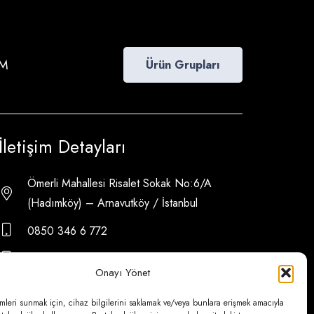
İM
Ürün Grupları
İletişim Detayları
Ömerli Mahallesi Risalet Sokak No:6/A
(Hadımköy) – Arnavutköy / İstanbul
0850 346 6 772
0535 500 08 14
Onayı Yönet
psa@psateknik.com
mleri sunmak için, cihaz bilgilerini saklamak ve/veya bunlara erişmek amacıyla