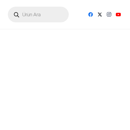
Products
search