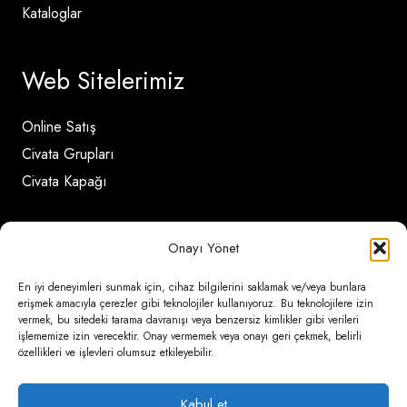
Kataloglar
Web Sitelerimiz
Online Satış
Civata Grupları
Civata Kapağı
İletişim Detayları
Onayı Yönet
En iyi deneyimleri sunmak için, cihaz bilgilerini saklamak ve/veya bunlara
Ömerli Mahallesi Risalet Sokak No:6/A (Hadımköy)
erişmek amacıyla çerezler gibi teknolojiler kullanıyoruz. Bu teknolojilere izin
vermek, bu sitedeki tarama davranışı veya benzersiz kimlikler gibi verileri
– Arnavutköy / İstanbul
işlememize izin verecektir. Onay vermemek veya onayı geri çekmek, belirli
özellikleri ve işlevleri olumsuz etkileyebilir.
0850 346 6 772
0535 500 08 14
Kabul et