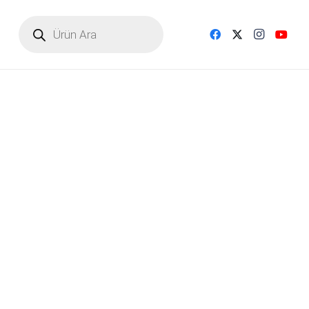
Products
search