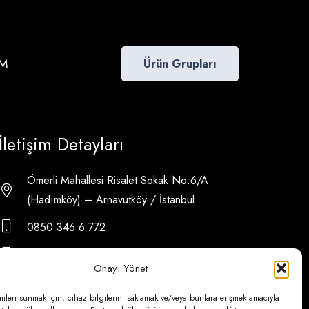
İM
Ürün Grupları
İletişim Detayları
Ömerli Mahallesi Risalet Sokak No:6/A
(Hadımköy) – Arnavutköy / İstanbul
0850 346 6 772
0535 500 08 14
Onayı Yönet
psa@psateknik.com
mleri sunmak için, cihaz bilgilerini saklamak ve/veya bunlara erişmek amacıyla