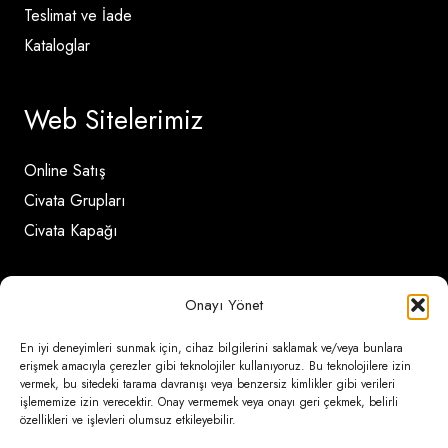
Teslimat ve İade
Kataloglar
Web Sitelerimiz
Online Satış
Civata Grupları
Civata Kapağı
İletişim Detayları
Onayı Yönet
En iyi deneyimleri sunmak için, cihaz bilgilerini saklamak ve/veya bunlara
Ömerli Mahallesi Risalet Sokak No:6/A (Hadımköy)
erişmek amacıyla çerezler gibi teknolojiler kullanıyoruz. Bu teknolojilere izin
– Arnavutköy / İstanbul
vermek, bu sitedeki tarama davranışı veya benzersiz kimlikler gibi verileri
işlememize izin verecektir. Onay vermemek veya onayı geri çekmek, belirli
özellikleri ve işlevleri olumsuz etkileyebilir.
0850 346 6 772