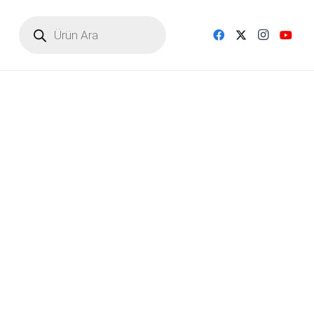
Products
search