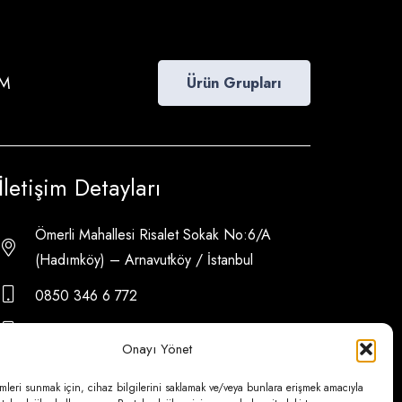
İM
Ürün Grupları
İletişim Detayları
Ömerli Mahallesi Risalet Sokak No:6/A
(Hadımköy) – Arnavutköy / İstanbul
0850 346 6 772
0535 500 08 14
Onayı Yönet
psa@psateknik.com
mleri sunmak için, cihaz bilgilerini saklamak ve/veya bunlara erişmek amacıyla