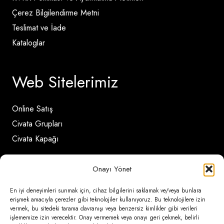
Çerez Bilgilendirme Metni
Teslimat ve İade
Kataloglar
Web Sitelerimiz
Online Satış
Civata Grupları
Civata Kapağı
Onayı Yönet
İletişim Detayları
En iyi deneyimleri sunmak için, cihaz bilgilerini saklamak ve/veya bunlara
erişmek amacıyla çerezler gibi teknolojiler kullanıyoruz. Bu teknolojilere izin
Ömerli Mahallesi Risalet Sokak No:6/A (Hadımköy)
vermek, bu sitedeki tarama davranışı veya benzersiz kimlikler gibi verileri
işlememize izin verecektir. Onay vermemek veya onayı geri çekmek, belirli
– Arnavutköy / İstanbul