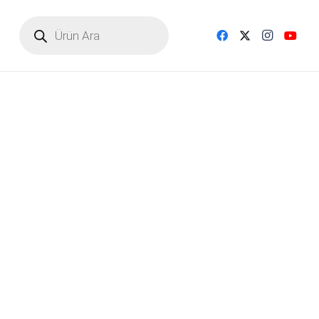
Products
search