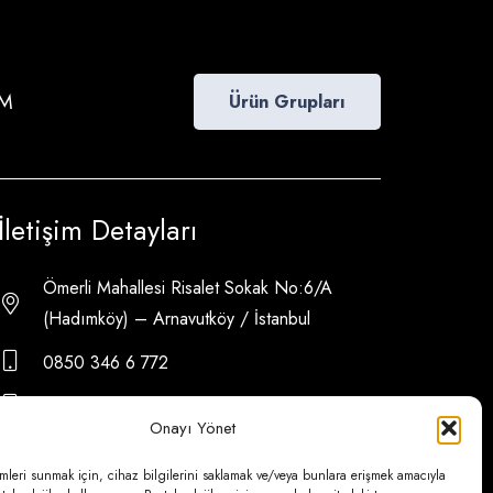
İM
Ürün Grupları
İletişim Detayları
Ömerli Mahallesi Risalet Sokak No:6/A
(Hadımköy) – Arnavutköy / İstanbul
0850 346 6 772
0535 500 08 14
Onayı Yönet
psa@psateknik.com
mleri sunmak için, cihaz bilgilerini saklamak ve/veya bunlara erişmek amacıyla