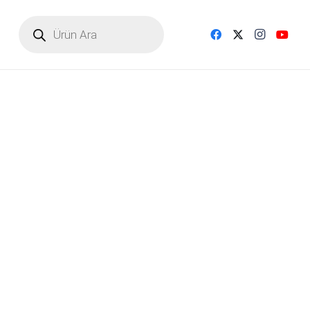
Products
search