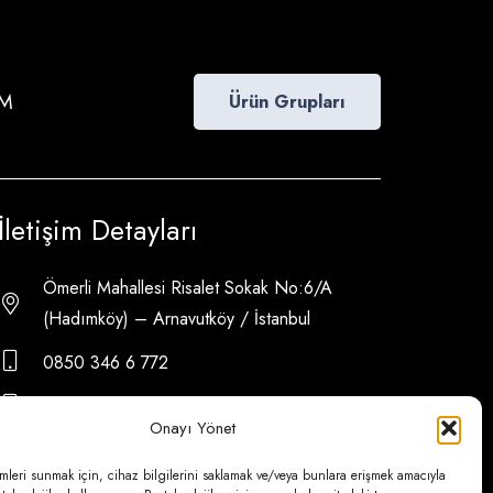
İM
Ürün Grupları
İletişim Detayları
Ömerli Mahallesi Risalet Sokak No:6/A
(Hadımköy) – Arnavutköy / İstanbul
0850 346 6 772
0535 500 08 14
Onayı Yönet
psa@psateknik.com
mleri sunmak için, cihaz bilgilerini saklamak ve/veya bunlara erişmek amacıyla