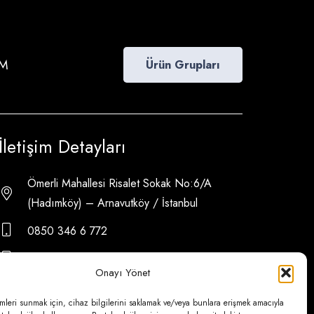
İM
Ürün Grupları
İletişim Detayları
Ömerli Mahallesi Risalet Sokak No:6/A
(Hadımköy) – Arnavutköy / İstanbul
0850 346 6 772
0535 500 08 14
Onayı Yönet
psa@psateknik.com
mleri sunmak için, cihaz bilgilerini saklamak ve/veya bunlara erişmek amacıyla