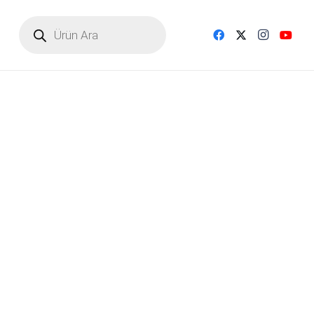
Products
search