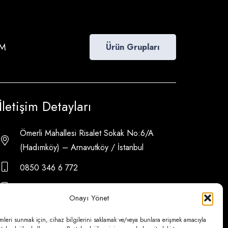
İM
Ürün Grupları
İletişim Detayları
Ömerli Mahallesi Risalet Sokak No:6/A
(Hadımköy) – Arnavutköy / İstanbul
0850 346 6 772
0535 500 08 14
Onayı Yönet
psa@psateknik.com
mleri sunmak için, cihaz bilgilerini saklamak ve/veya bunlara erişmek amacıyla