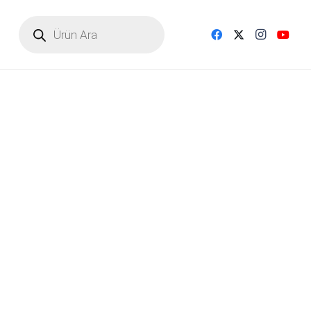
Products
search