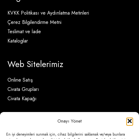
KVKK Politikası ve Aydınlatma Metinleri
Çerez Bilgilendirme Metni
Teslimat ve İade
Kataloglar
Web Sitelerimiz
Online Satış
Civata Grupları
Civata Kapağı
İletişim Detayları
Onayı Yönet
En iyi deneyimleri sunmak için, cihaz bilgilerini saklamak ve/veya bunlara
Ömerli Mahallesi Risalet Sokak No:6/A (Hadımköy)