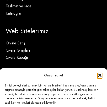
Teslimat ve İade
Kataloglar
Web Sitelerimiz
Online Satış
Civata Grupları
Civata Kapağı
İletişim Detayları
Onayı Yönet
En iyi deneyimleri sunmak için, cihaz bilgilerini saklamak ve/veya bunlara
Ömerli Mahallesi Risalet Sokak No:6/A (Hadımköy)
erişmek amacıyla çerezler gibi teknolojiler kullanıyoruz. Bu teknolojilere izin
vermek, bu sitedeki tarama davranışı veya benzersiz kimlikler gibi verileri
– Arnavutköy / İstanbul
işlememize izin verecektir. Onay vermemek veya onayı geri çekmek, belirli
özellikleri ve işlevleri olumsuz etkileyebilir.
0850 346 6 772