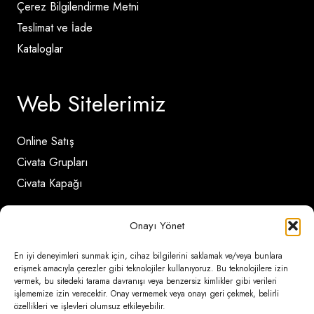
Çerez Bilgilendirme Metni
Teslimat ve İade
Kataloglar
Web Sitelerimiz
Online Satış
Civata Grupları
Civata Kapağı
Onayı Yönet
İletişim Detayları
En iyi deneyimleri sunmak için, cihaz bilgilerini saklamak ve/veya bunlara
erişmek amacıyla çerezler gibi teknolojiler kullanıyoruz. Bu teknolojilere izin
Ömerli Mahallesi Risalet Sokak No:6/A (Hadımköy)
vermek, bu sitedeki tarama davranışı veya benzersiz kimlikler gibi verileri
işlememize izin verecektir. Onay vermemek veya onayı geri çekmek, belirli
– Arnavutköy / İstanbul
özellikleri ve işlevleri olumsuz etkileyebilir.