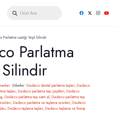
Products
search
arlatma Lastiği Yeşil Silindir
o Parlatma
 Silindir
manları
Etiketler:
Dedeco dental parlatma taşları
,
Dedeco
ma taşları
,
Dedeco parlatma taşı çeşitleri
,
Dedeco
og
,
Dedeco parlatma taşı satın al
,
Dedeco parlatma taşı
rünleri
,
Dedeco parlatma ve taşlama ürünleri
,
Dedeco
ları
,
Dedeco taşlama taşları
,
Dedeco taşlama ve finisaj