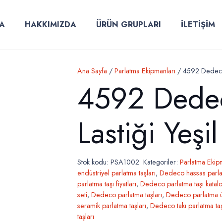
A
HAKKIMIZDA
ÜRÜN GRUPLARI
İLETİŞİM
Ana Sayfa
/
Parlatma Ekipmanları
/ 4592 Dedeco P
4592 Dedec
Lastiği Yeşil
Stok kodu:
PSA1002
Kategoriler:
Parlatma Ekip
endüstriyel parlatma taşları
,
Dedeco hassas parlat
parlatma taşı fiyatları
,
Dedeco parlatma taşı katal
seti
,
Dedeco parlatma taşları
,
Dedeco parlatma ü
seramik parlatma taşları
,
Dedeco takı parlatma taş
taşları