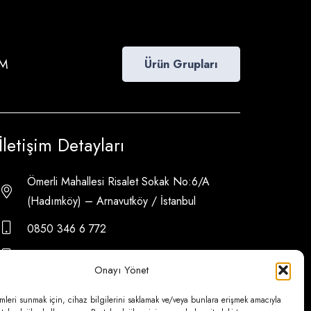
İM
Ürün Grupları
İletişim Detayları
Ömerli Mahallesi Risalet Sokak No:6/A
(Hadımköy) – Arnavutköy / İstanbul
0850 346 6 772
0535 500 08 14
Onayı Yönet
psa@psateknik.com
mleri sunmak için, cihaz bilgilerini saklamak ve/veya bunlara erişmek amacıyla