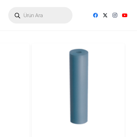
Products
search