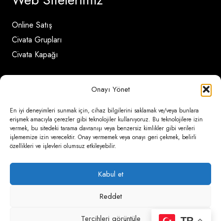
Online Satış
Civata Grupları
Civata Kapağı
İletişim Detayları
Onayı Yönet
En iyi deneyimleri sunmak için, cihaz bilgilerini saklamak ve/veya bunlara
Ömerli Mahallesi Risalet Sokak No:6/A (Hadımköy)
erişmek amacıyla çerezler gibi teknolojiler kullanıyoruz. Bu teknolojilere izin
vermek, bu sitedeki tarama davranışı veya benzersiz kimlikler gibi verileri
– Arnavutköy / İstanbul
işlememize izin verecektir. Onay vermemek veya onayı geri çekmek, belirli
özellikleri ve işlevleri olumsuz etkileyebilir.
0850 346 6 772
0535 500 08 14
Kabul et
psa@psateknik.com
Reddet
Tercihleri görüntüle
TR