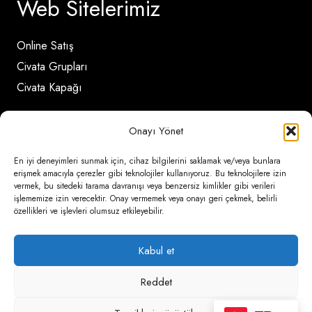
Web Sitelerimiz
Online Satış
Civata Grupları
Civata Kapağı
Onayı Yönet
İletişim Detayları
En iyi deneyimleri sunmak için, cihaz bilgilerini saklamak ve/veya bunlara
erişmek amacıyla çerezler gibi teknolojiler kullanıyoruz. Bu teknolojilere izin
Ömerli Mahallesi Risalet Sokak No:6/A (Hadımköy)
vermek, bu sitedeki tarama davranışı veya benzersiz kimlikler gibi verileri
işlememize izin verecektir. Onay vermemek veya onayı geri çekmek, belirli
– Arnavutköy / İstanbul
özellikleri ve işlevleri olumsuz etkileyebilir.
0850 346 6 772
Kabul et
0535 500 08 14
Reddet
psa@psateknik.com