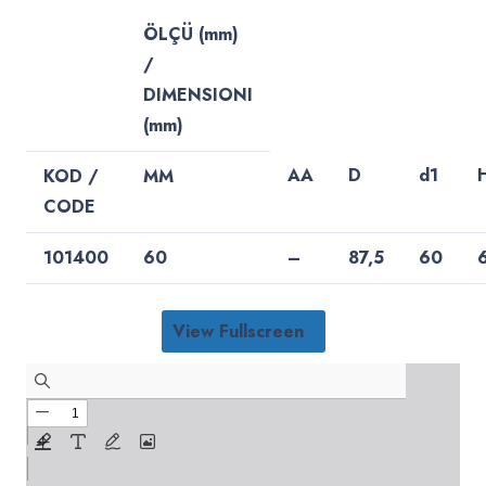
ÖLÇÜ (mm)
/
DIMENSIONI
(mm)
AA
D
d1
KOD /
MM
CODE
101400
60
–
87,5
60
View Fullscreen