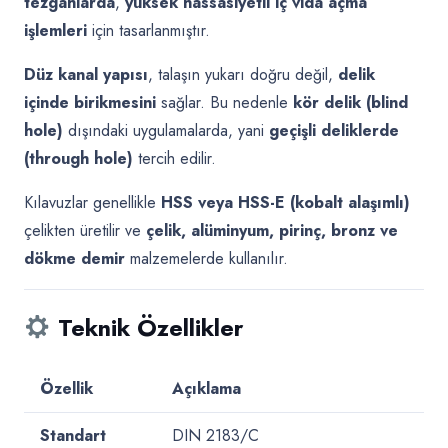
tezgâhlarda
,
yüksek hassasiyetli iç vida açma
işlemleri
için tasarlanmıştır.
Düz kanal yapısı
, talaşın yukarı doğru değil,
delik
içinde birikmesini
sağlar. Bu nedenle
kör delik (blind
hole)
dışındaki uygulamalarda, yani
geçişli deliklerde
(through hole)
tercih edilir.
Kılavuzlar genellikle
HSS veya HSS-E (kobalt alaşımlı)
çelikten üretilir ve
çelik, alüminyum, pirinç, bronz ve
dökme demir
malzemelerde kullanılır.
Teknik Özellikler
Özellik
Açıklama
Standart
DIN 2183/C