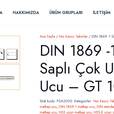
A
HAKKIMIZDA
ÜRÜN GRUPLARI
İLETİŞİM
Ana Sayfa
/
Hss Kesici Takımlar
/ DIN 1869 -1 Si
DIN 1869 -1 
Saplı Çok 
Ucu – GT 1
Stok kodu:
PSA2000
Kategoriler:
Hss Kesici Ta
matkap ucu
,
DIN 1869-1 matkap ucu
,
DIN standar
matkap ucu
,
HSS uzun matkap ucu
,
HSS-E uzun 