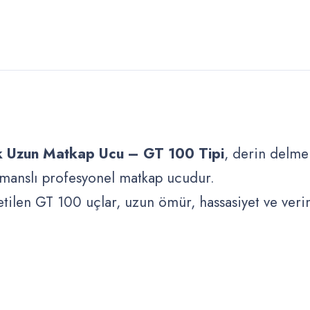
ok Uzun Matkap Ucu – GT 100 Tipi
, derin delme 
rmanslı profesyonel matkap ucudur.
len GT 100 uçlar, uzun ömür, hassasiyet ve veriml