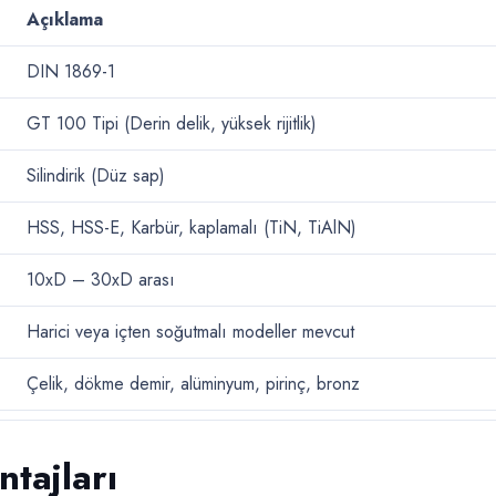
Açıklama
DIN 1869-1
GT 100 Tipi (Derin delik, yüksek rijitlik)
Silindirik (Düz sap)
HSS, HSS-E, Karbür, kaplamalı (TiN, TiAlN)
10xD – 30xD arası
Harici veya içten soğutmalı modeller mevcut
Çelik, dökme demir, alüminyum, pirinç, bronz
tajları