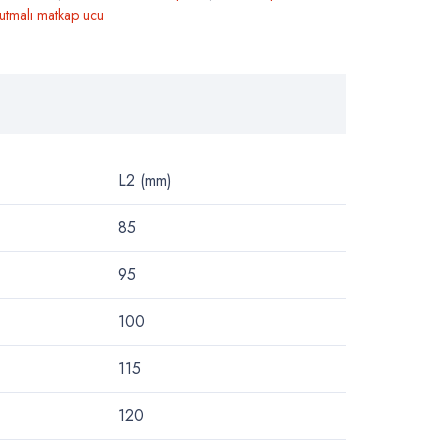
utmalı matkap ucu
L2 (mm)
85
95
100
115
120