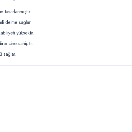
in tasarlanmıştır.
mli delme sağlar.
biliyeti yüksektir.
irencine sahiptir.
ü sağlar.