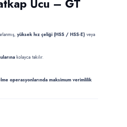
Matkap Ucu – GT
arlanmış,
yüksek hız çeliği (HSS / HSS-E)
veya
ularına
kolayca takılır.
elme operasyonlarında maksimum verimlilik