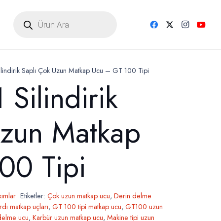
Products
search
lindirik Saplı Çok Uzun Matkap Ucu – GT 100 Tipi
Silindirik
Uzun Matkap
00 Tipi
kımlar
Etiketler:
Çok uzun matkap ucu
,
Derin delme
dı matkap uçları
,
GT 100 tipi matkap ucu
,
GT100 uzun
delme ucu
,
Karbür uzun matkap ucu
,
Makine tipi uzun