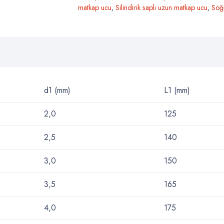
matkap ucu
,
Silindirik saplı uzun matkap ucu
,
Soğ
d1 (mm)
L1 (mm)
2,0
125
2,5
140
3,0
150
3,5
165
4,0
175