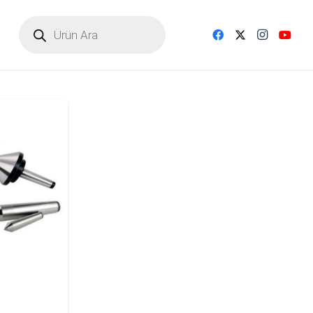
Products
search