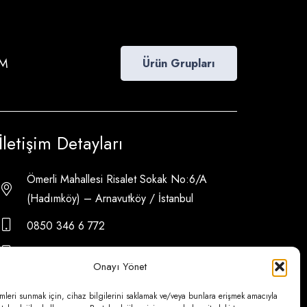
İM
Ürün Grupları
İletişim Detayları
Ömerli Mahallesi Risalet Sokak No:6/A
(Hadımköy) – Arnavutköy / İstanbul
0850 346 6 772
0535 500 08 14
Onayı Yönet
psa@psateknik.com
mleri sunmak için, cihaz bilgilerini saklamak ve/veya bunlara erişmek amacıyla