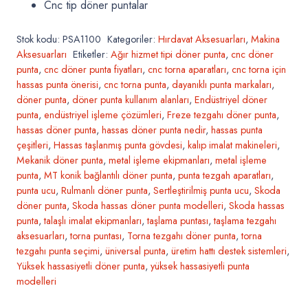
Cnc tip döner puntalar
Stok kodu:
PSA1100
Kategoriler:
Hırdavat Aksesuarları
,
Makina
Aksesuarları
Etiketler:
Ağır hizmet tipi döner punta
,
cnc döner
punta
,
cnc döner punta fiyatları
,
cnc torna aparatları
,
cnc torna için
hassas punta önerisi
,
cnc torna punta
,
dayanıklı punta markaları
,
döner punta
,
döner punta kullanım alanları
,
Endüstriyel döner
punta
,
endüstriyel işleme çözümleri
,
Freze tezgahı döner punta
,
hassas döner punta
,
hassas döner punta nedir
,
hassas punta
çeşitleri
,
Hassas taşlanmış punta gövdesi
,
kalıp imalat makineleri
,
Mekanik döner punta
,
metal işleme ekipmanları
,
metal işleme
punta
,
MT konik bağlantılı döner punta
,
punta tezgah aparatları
,
punta ucu
,
Rulmanlı döner punta
,
Sertleştirilmiş punta ucu
,
Skoda
döner punta
,
Skoda hassas döner punta modelleri
,
Skoda hassas
punta
,
talaşlı imalat ekipmanları
,
taşlama puntası
,
taşlama tezgahı
aksesuarları
,
torna puntası
,
Torna tezgahı döner punta
,
torna
tezgahı punta seçimi
,
üniversal punta
,
üretim hattı destek sistemleri
,
Yüksek hassasiyetli döner punta
,
yüksek hassasiyetli punta
modelleri