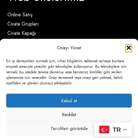
Online Satış
Civata Grupları
Civata Kapağı
Onayı Yönet
İletişim Detayları
En iyi deneyimleri sunmak için, cihaz bilgilerini saklamak ve/veya bunlara
erişmek amacıyla çerezler gibi teknolojiler kullanıyoruz. Bu teknolojilere izin
vermek, bu sitedeki tarama davranışı veya benzersiz kimlikler gibi verileri
Ömerli Mahallesi Risalet Sokak No:6/A (Hadımköy)
işlememize izin verecektir. Onay vermemek veya onayı geri çekmek, belirli
özellikleri ve işlevleri olumsuz etkileyebilir.
– Arnavutköy / İstanbul
0850 346 6 772
Kabul et
0535 500 08 14
Reddet
psa@psateknik.com
Tercihleri görüntüle
TR