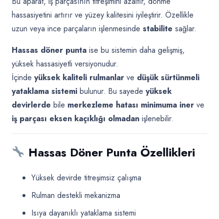
Bu aparat, iş parçasının titreşimini azaltır, dönme
hassasiyetini artırır ve yüzey kalitesini iyileştirir. Özellikle
uzun veya ince parçaların işlenmesinde
stabilite
sağlar.
Hassas döner punta
ise bu sistemin daha gelişmiş,
yüksek hassasiyetli versiyonudur.
İçinde
yüksek kaliteli rulmanlar
ve
düşük sürtünmeli
yataklama sistemi
bulunur. Bu sayede
yüksek
devirlerde
bile
merkezleme hatası minimuma iner
ve
iş parçası eksen kaçıklığı olmadan
işlenebilir.
Hassas Döner Punta Özellikleri
Yüksek devirde titreşimsiz çalışma
Rulman destekli mekanizma
Isıya dayanıklı yataklama sistemi