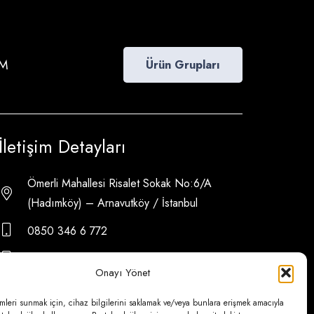
İM
Ürün Grupları
İletişim Detayları
Ömerli Mahallesi Risalet Sokak No:6/A
(Hadımköy) – Arnavutköy / İstanbul
0850 346 6 772
0535 500 08 14
Onayı Yönet
psa@psateknik.com
mleri sunmak için, cihaz bilgilerini saklamak ve/veya bunlara erişmek amacıyla