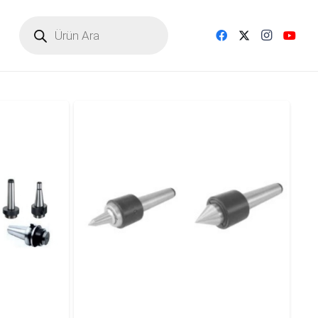
Products
search