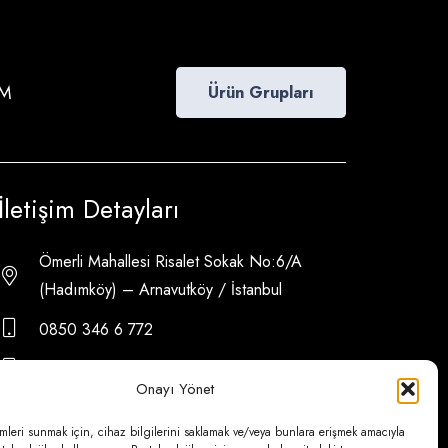
İM
Ürün Grupları
İletişim Detayları
Ömerli Mahallesi Risalet Sokak No:6/A
(Hadımköy) – Arnavutköy / İstanbul
0850 346 6 772
0535 500 08 14
Onayı Yönet
psa@psateknik.com
mleri sunmak için, cihaz bilgilerini saklamak ve/veya bunlara erişmek amacıyla