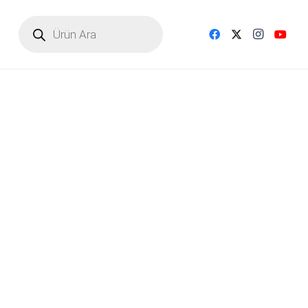
Products
search