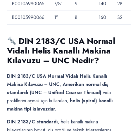
B00105990065
7/8″
9
140
28
B00105990066
1″
8
160
32
DIN 2183/C USA Normal
Vidalı Helis Kanallı Makina
Kılavuzu – UNC Nedir?
DIN 2183/C USA Normal Vidalı Helis Kanallı
Makina Kılavuzu – UNC
,
Amerikan normal diş
standardı (UNC – Unified Coarse Thread)
vida
profillerini açmak için kullanılan,
helis (spiral) kanallı
makina tipi kılavuzdur.
DIN 2183/C standardı
, helis kanallı makina
kılavuzlarının boyut, diş profili ve teknik toleranslarını