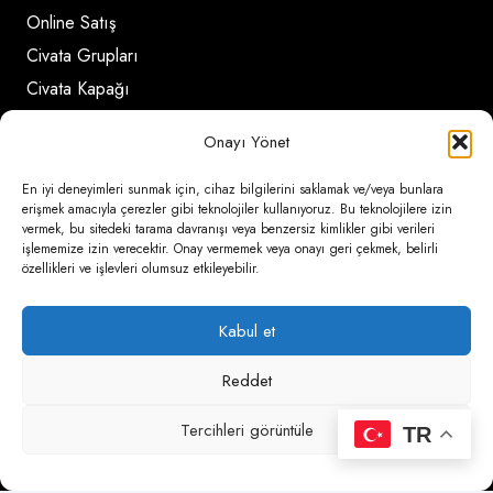
Online Satış
Civata Grupları
Civata Kapağı
Onayı Yönet
İletişim Detayları
En iyi deneyimleri sunmak için, cihaz bilgilerini saklamak ve/veya bunlara
erişmek amacıyla çerezler gibi teknolojiler kullanıyoruz. Bu teknolojilere izin
vermek, bu sitedeki tarama davranışı veya benzersiz kimlikler gibi verileri
Ömerli Mahallesi Risalet Sokak No:6/A (Hadımköy)
işlememize izin verecektir. Onay vermemek veya onayı geri çekmek, belirli
özellikleri ve işlevleri olumsuz etkileyebilir.
– Arnavutköy / İstanbul
0850 346 6 772
Kabul et
0535 500 08 14
Reddet
psa@psateknik.com
Tercihleri görüntüle
TR
psateknik.com | desing by
Nova Web Tasarım
| 2025 |