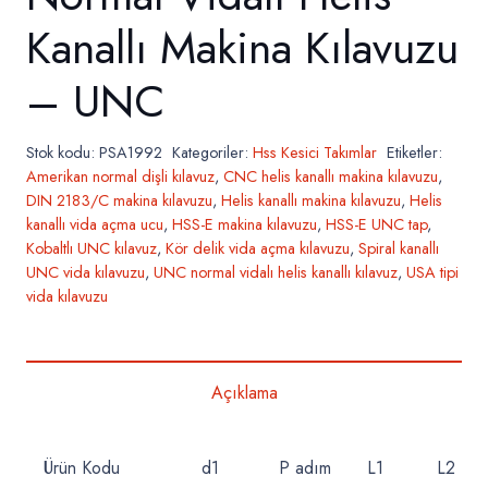
Kanallı Makina Kılavuzu
– UNC
Stok kodu:
PSA1992
Kategoriler:
Hss Kesici Takımlar
Etiketler:
Amerikan normal dişli kılavuz
,
CNC helis kanallı makina kılavuzu
,
DIN 2183/C makina kılavuzu
,
Helis kanallı makina kılavuzu
,
Helis
kanallı vida açma ucu
,
HSS-E makina kılavuzu
,
HSS-E UNC tap
,
Kobaltlı UNC kılavuz
,
Kör delik vida açma kılavuzu
,
Spiral kanallı
UNC vida kılavuzu
,
UNC normal vidalı helis kanallı kılavuz
,
USA tipi
vida kılavuzu
Açıklama
Ürün Kodu
d1
P adım
L1
L2