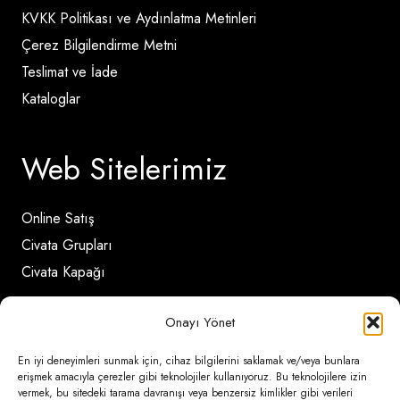
KVKK Politikası ve Aydınlatma Metinleri
Çerez Bilgilendirme Metni
Teslimat ve İade
Kataloglar
Web Sitelerimiz
Online Satış
Civata Grupları
Civata Kapağı
Onayı Yönet
İletişim Detayları
En iyi deneyimleri sunmak için, cihaz bilgilerini saklamak ve/veya bunlara
erişmek amacıyla çerezler gibi teknolojiler kullanıyoruz. Bu teknolojilere izin
Ömerli Mahallesi Risalet Sokak No:6/A (Hadımköy)
vermek, bu sitedeki tarama davranışı veya benzersiz kimlikler gibi verileri