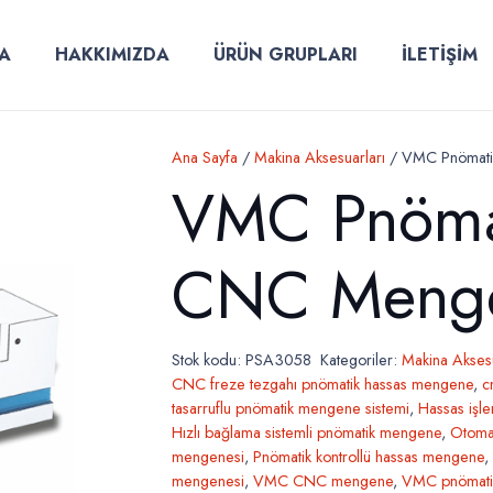
A
HAKKIMIZDA
ÜRÜN GRUPLARI
İLETİŞİM
Ana Sayfa
/
Makina Aksesuarları
/ VMC Pnömati
VMC Pnöma
CNC Menge
Stok kodu:
PSA3058
Kategoriler:
Makina Aksesu
CNC freze tezgahı pnömatik hassas mengene
,
c
tasarruflu pnömatik mengene sistemi
,
Hassas işl
Hızlı bağlama sistemli pnömatik mengene
,
Otomat
mengenesi
,
Pnömatik kontrollü hassas mengene
,
mengenesi
,
VMC CNC mengene
,
VMC pnömati