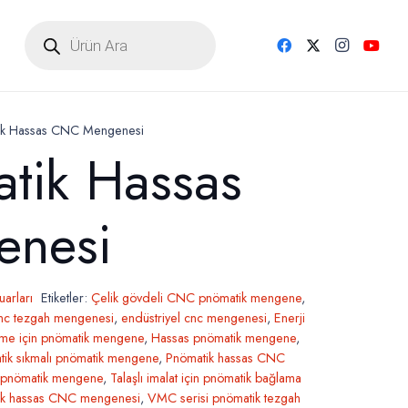
Products
search
k Hassas CNC Mengenesi
tik Hassas
nesi
arları
Etiketler:
Çelik gövdeli CNC pnömatik mengene
,
nc tezgah mengenesi
,
endüstriyel cnc mengenesi
,
Enerji
eme için pnömatik mengene
,
Hassas pnömatik mengene
,
ik sıkmalı pnömatik mengene
,
Pnömatik hassas CNC
pnömatik mengene
,
Talaşlı imalat için pnömatik bağlama
k hassas CNC mengenesi
,
VMC serisi pnömatik tezgah