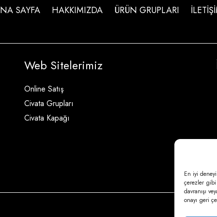
NA SAYFA
HAKKIMIZDA
ÜRÜN GRUPLARI
İLETİŞ
Web Sitelerimiz
Online Satış
Civata Grupları
Civata Kapağı
En iyi deneyi
çerezler gibi
davranışı vey
onayı geri çek