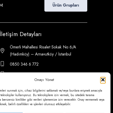
İM
Ürün Grupları
İletişim Detayları
Ömerli Mahallesi Risalet Sokak No:6/A
(Hadımköy) – Arnavutköy / İstanbul
0850 346 6 772
0535 500 08 14
Onayı Yönet
psa@psateknik.com
mleri sunmak için, cihaz bilgilerini saklamak ve/veya bunlara erişmek amacıyla
 teknolojiler kullanıyoruz. Bu teknolojilere izin vermek, bu sitedeki tarama
a benzersiz kimlikler gibi verileri işlememize izin verecektir. Onay vermemek veya
mek, belirli özellikleri ve işlevleri olumsuz etkileyebilir.